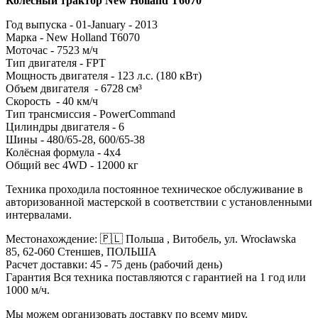
Колесный трактор New Holland T6070
Год выпуска - 01-January - 2013
Марка - New Holland T6070
Моточас - 7523 м/ч
Тип двигателя - FPT
Мощность двигателя - 123 л.с. (180 кВт)
Объем двигателя - 6728 см³
Скорость - 40 км/ч
Тип трансмиссия - PowerCommand
Цилиндры двигателя - 6
Шины - 480/65-28, 600/65-38
Колёсная формула - 4х4
Общий вес 4WD - 12000 кг
Техника проходила постоянное техническое обслуживание в
авторизованной мастерской в ​​соответствии с установленными
интервалами.
Местонахождение: 🇵🇱 Польша , Витобель, ул. Wrocławska
85, 62-060 Стеншев, ПОЛЬША
Расчет доставки: 45 - 75 день (рабочий день)
Гарантия Вся техника поставляются с гарантией на 1 год или
1000 м/ч.
Мы можем организовать доставку по всему миру.