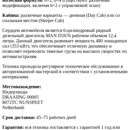
Колесная формула:
6×2, 6×4 (существуют различные
модификации, включая 6×2 с управляемой осью)
Кабина:
различные варианты — дневная (Day Cab) или со
спальным местом (Sleeper Cab)
Сердцем автомобиля является 6-цилиндровый рядный
дизельный двигатель MAN D2676 рабочим объемом 12,4
литра. Данный двигатель развивает мощность 480 лошадиных
сил (353 кВт), что обеспечивает отличную динамику и
позволяет перевозить тяжелые грузы на высоких скоростях по
автомагистралям.
Техника проходила регулярное техническое обслуживание в
авторизованной мастерской в соответствии с установленными
интервалами.
Местонахождение:
Нидерланды
DRAAIING 00005
8072TC NUNSPEET
Netherlands
Срок доставки:
45–75 рабочих дней
Гарантия:
вся техника поставляется с гарантией 1 год или