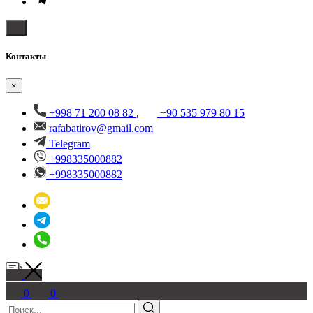
Контакты
×
+998 71 200 08 82
,
+90 535 979 80 15
rafabatirov@gmail.com
Telegram
+998335000882
+998335000882
0
0