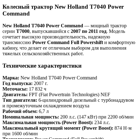
Колесный трактор New Holland T7040 Power
Command
New Holland T7040 Power Command
— мощный трактор
серии
T7000
, выпускавшийся с
2007 по 2011 год
. Модель
сочетает высокую производительность, надежную
трансмиссию
Power Command Full Powershift
и комфортную
кабину, что делает ее отличным выбором для выполнения
тяжелых сельскохозяйственных работ.
Технические характеристики
Марка:
New Holland T7040 Power Command
Год выпуска:
2007 г.
Моточасы:
17 832 ч
Двигатель:
FPT (Fiat Powertrain Technologies) NEF
Тип двигателя:
6-цилиндровый дизельный с турбонаддувом
и промежуточным охлаждением воздуха
Рабочий объем:
6,7 л
Номинальная мощность:
200 л.с. (147 кВт) при 2200 об/мин
Максимальная мощность (Power Boost):
234 л.с.
Максимальный крутящий момент (Power Boost):
874 Н·м
при 1600 об/мин