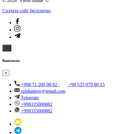
© 2026 "Fresh online"©️
Создать cайт бесплатно
Контакты
×
+998 71 200 08 82
,
+90 535 979 80 15
rafabatirov@gmail.com
Telegram
+998335000882
+998335000882