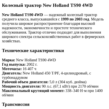
Колесный трактор New Holland TS90 4WD
New Holland TS90 4WD
— надежный колесный трактор
среднего класса, выпускавшийся с
1999 по 2003 год
. Модель
получила широкое распространение благодаря высокой
надежности, экономичности и простоте технического
обслуживания. Трактор отлично подходит для выполнения
широкого спектра сельскохозяйственных работ в фермерских
хозяйствах.
Технические характеристики
Марка:
New Holland TS90 4WD
Год выпуска:
2002 г.
Моточасы:
16 407 ч
Двигатель:
New Holland 450 T/PF, 4-цилиндровый, с
турбонаддувом
Рабочий объем двигателя:
5,0 л (304 куб. дюйма)
Мощность двигателя:
90 л.с. (67,1 кВт) при 2170 об/мин
Максимальный крутящий момент:
338–340 Н·м при 1400
об/мин
Трансмиссия