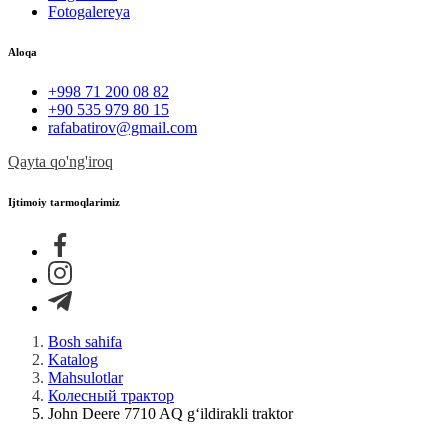
Fotogalereya
Aloqa
+998 71 200 08 82
+90 535 979 80 15
rafabatirov@gmail.com
Qayta qo'ng'iroq
Ijtimoiy tarmoqlarimiz
Bosh sahifa
Katalog
Mahsulotlar
Колесный трактор
John Deere 7710 AQ g‘ildirakli traktor