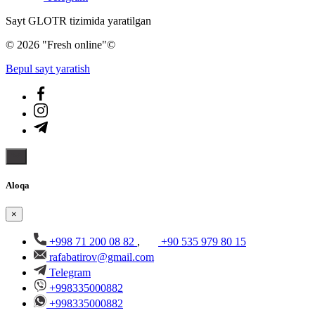
Sayt GLOTR tizimida yaratilgan
© 2026 "Fresh online"©️
Bepul sayt yaratish
Aloqa
×
+998 71 200 08 82
,
+90 535 979 80 15
rafabatirov@gmail.com
Telegram
+998335000882
+998335000882