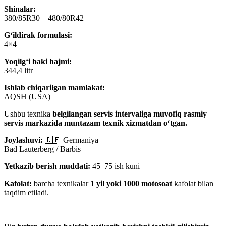
Shinalar:
380/85R30 – 480/80R42
G‘ildirak formulasi:
4×4
Yoqilg‘i baki hajmi:
344,4 litr
Ishlab chiqarilgan mamlakat:
AQSH (USA)
Ushbu texnika
belgilangan servis intervaliga muvofiq rasmiy
servis markazida muntazam texnik xizmatdan o‘tgan.
Joylashuvi:
🇩🇪 Germaniya
Bad Lauterberg / Barbis
Yetkazib berish muddati:
45–75 ish kuni
Kafolat:
barcha texnikalar
1 yil yoki 1000 motosoat
kafolat bilan
taqdim etiladi.