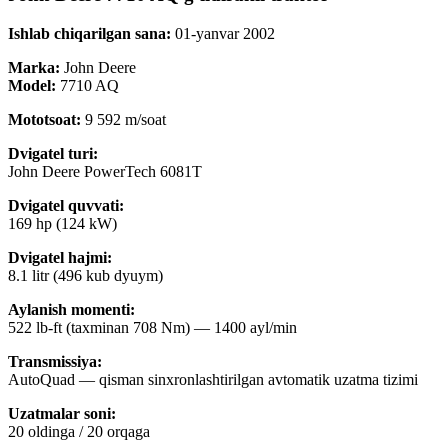
Ishlab chiqarilgan sana:
01-yanvar 2002
Marka:
John Deere
Model:
7710 AQ
Mototsoat:
9 592 m/soat
Dvigatel turi:
John Deere PowerTech 6081T
Dvigatel quvvati:
169 hp (124 kW)
Dvigatel hajmi:
8.1 litr (496 kub dyuym)
Aylanish momenti:
522 lb-ft (taxminan 708 Nm) — 1400 ayl/min
Transmissiya:
AutoQuad — qisman sinxronlashtirilgan avtomatik uzatma tizimi
Uzatmalar soni:
20 oldinga / 20 orqaga