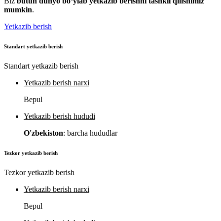
Biz
butun dunyo bo‘ylab yetkazib berishni tashkil qilishimiz
mumkin
.
Yetkazib berish
Standart yetkazib berish
Standart yetkazib berish
Yetkazib berish narxi
Bepul
Yetkazib berish hududi
O'zbekiston
: barcha hududlar
Tezkor yetkazib berish
Tezkor yetkazib berish
Yetkazib berish narxi
Bepul