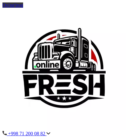
Qo'ng'iroq
+998 71 200 08 82