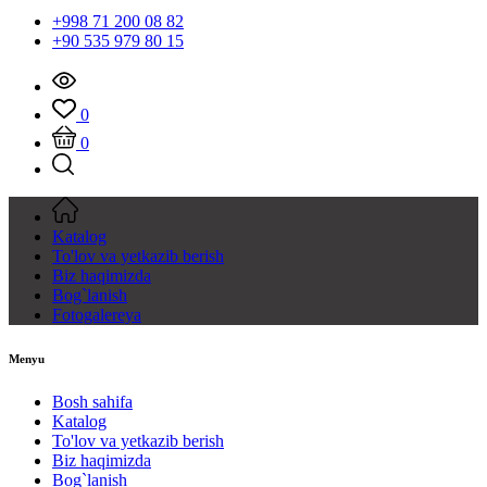
+998 71 200 08 82
+90 535 979 80 15
0
0
Katalog
To'lov va yetkazib berish
Biz haqimizda
Bog`lanish
Fotogalereya
Menyu
Bosh sahifa
Katalog
To'lov va yetkazib berish
Biz haqimizda
Bog`lanish