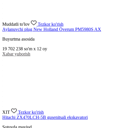
Muddatli to'lov
Tezkor ko'rish
Aylanuvchi plug New Holland Överum PM5980S AX
Buyurtma asosida
19 702 238
so'm x 12 oy
Xabar yuborish
XIT
Tezkor ko'rish
Hitachi ZX470LCH-5B gusenitsali ekskavatori
Sotuvda mavjud