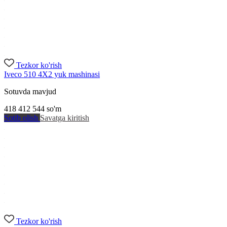
Tezkor ko'rish
Iveco 510 4X2 yuk mashinasi
Sotuvda mavjud
418 412 544
so'm
Sotib olish
Savatga kiritish
Tezkor ko'rish