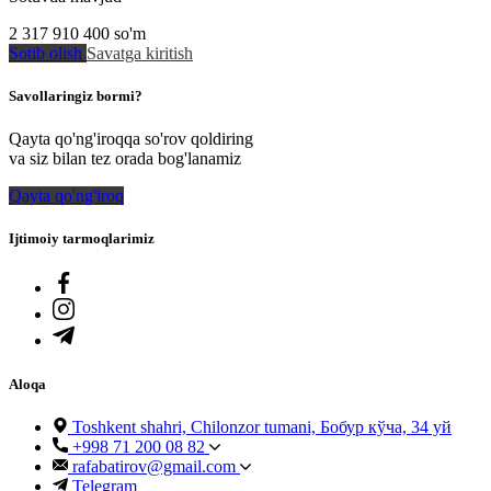
2 317 910 400
so'm
Sotib olish
Savatga kiritish
Savollaringiz bormi?
Qayta qo'ng'iroqqa so'rov qoldiring
va siz bilan tez orada bog'lanamiz
Qayta qo'ng'iroq
Ijtimoiy tarmoqlarimiz
Aloqa
Toshkent shahri, Chilonzor tumani, Бобур кўча, 34 уй
+998 71 200 08 82
rafabatirov@gmail.com
Telegram