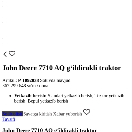
John Deere 7710 AQ g‘ildirakli traktor
Artikul:
P-1092038
Sotuvda mavjud
367 299 648
so'm / dona
Yetkazib berish:
Standart yetkazib berish, Tezkor yetkazib
berish, Bepul yetkazib berish
Sotib olish
Savatga kiritish
Xabar yuborish
Tavsifi
John Deere 7710 AQ g‘ildirakli traktor