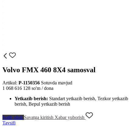
Volvo FMX 460 8X4 samosval
Artikul:
P-1150356
Sotuvda mavjud
1 068 616 128
so'm / dona
Yetkazib berish:
Standart yetkazib berish, Tezkor yetkazib
berish, Bepul yetkazib berish
Sotib olish
Savatga kiritish
Xabar yuborish
Tavsifi