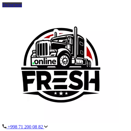
Qo'ng'iroq
+998 71 200 08 82