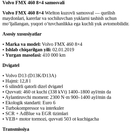
Volvo FMX 460 8×4 samosvali
Volvo FMX 460 8×4
Wielton kuzovli samosval — qurilish
maydonlari, karerlar va sochiluvchan yuklarni tashish uchun
mo‘ljallangan, yuqori o‘tuvchanlikka ega kuchli yuk avtomobilidir.
Asosiy xususiyatlar
•
Marka va model:
Volvo FMX 460 8×4
•
Ishlab chiqarilgan yili:
02.01.2019
•
Yurgan masofasi:
410 000 km
Dvigatel
• Volvo D13 (D13K/D13A)
• Hajmi: 12,8 l
• 6 silindrli qatorli dizel dvigatel
• Quvvati: 460 ot kuchi (338 kVt) 1400–1800 ayl/min da
• Aylantiruvchi moment: 2300 N·m 900–1400 ayl/min da
• Ekologik standarti: Euro 6
• Turbokompressor va interkuler
• SCR + AdBlue va EGR tizimlari
• VEB+ motor tormozi, quvvati 503 ot kuchigacha
Transmissiya