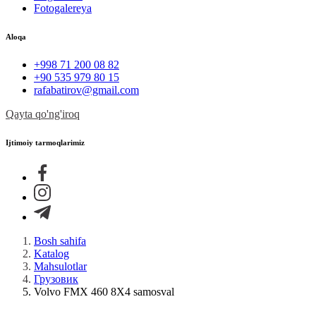
Fotogalereya
Aloqa
+998 71 200 08 82
+90 535 979 80 15
rafabatirov@gmail.com
Qayta qo'ng'iroq
Ijtimoiy tarmoqlarimiz
Bosh sahifa
Katalog
Mahsulotlar
Грузовик
Volvo FMX 460 8X4 samosval