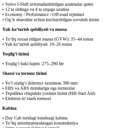
• Volvo I-Shift avtomatlashtirilgan uzatmalar qutisi
• 12 ta oldinga va 4 ta orqaga uzatma
• Economy / Performance / Off-road rejimlari
• Og‘ir sharoitlar uchun kuchaytirilgan sovutish tizimi
Yuk ko‘tarish qobiliyati va massa
• To‘liq ruxsat etilgan massa (GVW): 35–44 tonna
• Yuk ko‘tarish qobiliyati: 19–26 tonna
Yoqilg‘i tizimi
• Yoqilg‘i baki hajmi: 275–290 litr
Shassi va tormoz tizimi
• Yo‘l oralig‘i (klirens): taxminan 390 mm
• EBS va ABS tizimlariga ega tormozlar
• Tepalikka chiqishda yordam tizimi (Hill Start Aid)
• Elektron to‘xtash tormozi
Kabina
• Day Cab turidagi kunduzgi kabina
• To‘liq amortizatsiyalangan konstruktsiya