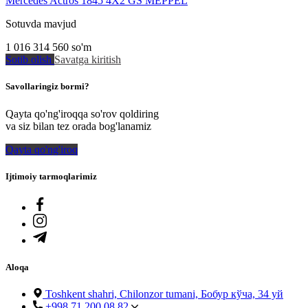
Mercedes Actros 1845 4X2 GS MEPPEL
Sotuvda mavjud
1 016 314 560
so'm
Sotib olish
Savatga kiritish
Savollaringiz bormi?
Qayta qo'ng'iroqqa so'rov qoldiring
va siz bilan tez orada bog'lanamiz
Qayta qo'ng'iroq
Ijtimoiy tarmoqlarimiz
Aloqa
Toshkent shahri, Chilonzor tumani, Бобур кўча, 34 уй
+998 71 200 08 82