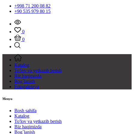
+998 71 200 08 82
+90 535 979 80 15
0
0
Katalog
To'lov va yetkazib berish
Biz haqimizda
Bog`lanish
Fotogalereya
Menyu
Bosh sahifa
Katalog
To'lov va yetkazib berish
Biz haqimizda
Bog`lanish