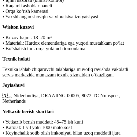
• Iqlim nazorati (klimat-kontrol)
• Raqamli asboblar paneli
• Orqa ko‘rish kamerasi
• Yaxshilangan shovqin va vibratsiya izolyatsiyasi
Wielton kuzovi
• Kuzov hajmi: 18–20 m³
• Materiali: Hardox elementlariga ega yuqori mustahkam po‘lat
• Bo‘shatish turi: orqa yoki uch tomonlama
Texnik holati
Texnika ishlab chiqaruvchi talablariga muvofiq ravishda vakolatli
servis markazida muntazam texnik xizmatdan o‘tkazilgan.
Joylashuvi
🇳🇱 Niderlandiya, DRAAIING 00005, 8072 TC Nunspeet,
Netherlands
Yetkazib berish shartlari
• Yetkazib berish muddati: 45–75 ish kuni
• Kafolat: 1 yil yoki 1000 moto-soat
• Keyinchalik sotib olish imkoniyati bilan uzoq muddatli ijara