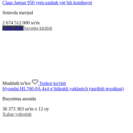
Claas Jaguar 950 yem-xashak yig‘ish kombayni
Sotuvda mavjud
2 674 512 000
so'm
Sotib olish
Savatga kiritish
Muddatli to'lov
Tezkor ko'rish
Hyundai HL760-9A 4x4 g‘ildirakli yuklagich (qurilish texnikasi)
Buyurtma asosida
36 373 363
so'm x 12 oy
Xabar yuborish