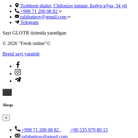
Toshkent shahri, Chilonzor tumani, Бобур кўча, 34 уй
+998 71 200 08 82
rafabatirov@gmail.com
Telegram
Sayt GLOTR tizimida yaratilgan
© 2026 "Fresh online"©️
Bepul sayt yaratish
Aloqa
×
+998 71 200 08 82
,
+90 535 979 80 15
rafabatirov@gmail.com