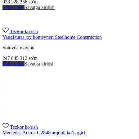
928 228 356
so'm
Sotib olish
Savatga kiritish
Tezkor ko'rish
Yangi turar joy konteyneri Steelhome Construction
Sotuvda mavjud
247 845 312
so'm
Sotib olish
Savatga kiritish
Tezkor ko'rish
Mercedes Actros L 2848 arqonli ko‘targich