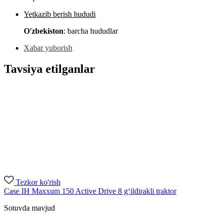
Yetkazib berish hududi
O'zbekiston
: barcha hududlar
Xabar yuborish
Tavsiya etilganlar
Tezkor ko'rish
Case IH Maxxum 150 Active Drive 8 g‘ildirakli traktor
Sotuvda mavjud