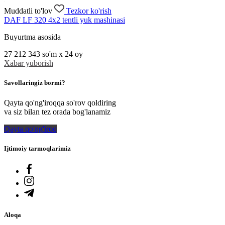
Muddatli to'lov
Tezkor ko'rish
DAF LF 320 4x2 tentli yuk mashinasi
Buyurtma asosida
27 212 343
so'm x 24 oy
Xabar yuborish
Savollaringiz bormi?
Qayta qo'ng'iroqqa so'rov qoldiring
va siz bilan tez orada bog'lanamiz
Qayta qo'ng'iroq
Ijtimoiy tarmoqlarimiz
Aloqa