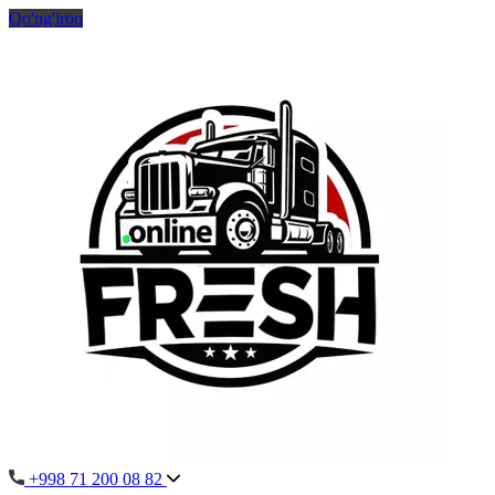
Qo'ng'iroq
+998 71 200 08 82