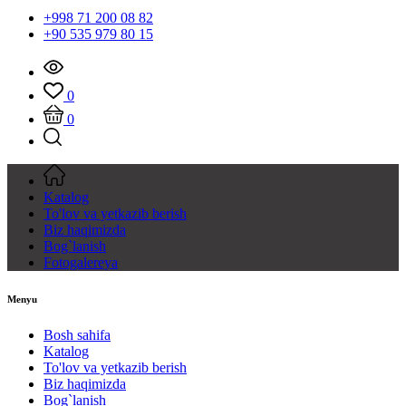
+998 71 200 08 82
+90 535 979 80 15
0
0
Katalog
To'lov va yetkazib berish
Biz haqimizda
Bog`lanish
Fotogalereya
Menyu
Bosh sahifa
Katalog
To'lov va yetkazib berish
Biz haqimizda
Bog`lanish