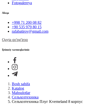
Fotogalereya
Aloqa
+998 71 200 08 82
+90 535 979 80 15
rafabatirov@gmail.com
Qayta qo'ng'iroq
Ijtimoiy tarmoqlarimiz
Bosh sahifa
Katalog
Mahsulotlar
Сельхозтехника
Сельхозтехника Плуг Kverneland 8 корпус