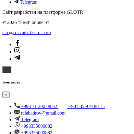
Telegram
Сайт разработан на платформе GLOTR
© 2026 "Fresh online"©️
Создать cайт бесплатно
Контакты
×
+998 71 200 08 82
,
+90 535 979 80 15
rafabatirov@gmail.com
Telegram
+998335000882
+998335000882