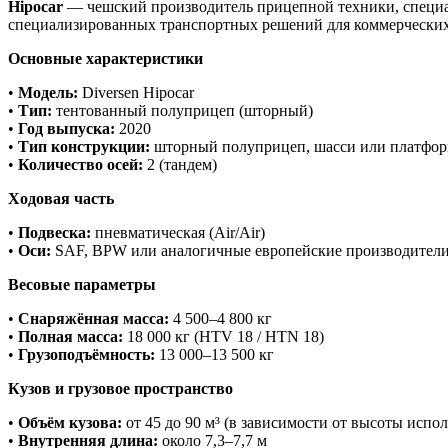
Hipocar
— чешский производитель прицепной техники, специ
специализированных транспортных решений для коммерческих
Основные характеристики
•
Модель:
Diversen Hipocar
•
Тип:
тентованный полуприцеп (шторный)
•
Год выпуска:
2020
•
Тип конструкции:
шторный полуприцеп, шасси или платфор
•
Количество осей:
2 (тандем)
Ходовая часть
•
Подвеска:
пневматическая (Air/Air)
•
Оси:
SAF, BPW или аналогичные европейские производител
Весовые параметры
•
Снаряжённая масса:
4 500–4 800 кг
•
Полная масса:
18 000 кг (HTV 18 / HTN 18)
•
Грузоподъёмность:
13 000–13 500 кг
Кузов и грузовое пространство
•
Объём кузова:
от 45 до 90 м³ (в зависимости от высоты испо
•
Внутренняя длина:
около 7,3–7,7 м