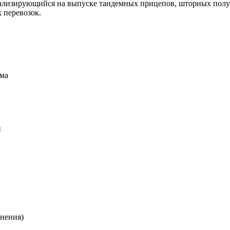
ализирующийся на выпуске тандемных прицепов, шторных полу
 перевозок.
ма
и
лнения)