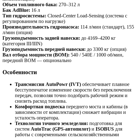
Объем топливного бака:
270–312 л
Бак AdBlue:
16 л
Тип гидросистемы:
Closed-Center Load-Sensing (система с
регулированием по нагрузке)
Производительность гидронасоса:
114 л/мин (стандарт), 155
л/мин (опция)
Грузоподъемность задней навески:
до 4169–4200 кг
(категория III/IIIN)
Грузоподъемность передней навески:
до 3300 кг (опция)
Вал отбора мощности (ВОМ):
540 / 540E / 1000 об/мин,
передний ВОМ — опционально
Особенности
Трансмиссия AutoPowr (IVT)
обеспечивает плавное
бесступенчатое изменение скорости без переключения
передач, позволяя точно подобрать рабочий режим и
снизить расход топлива.
Комфортная подвеска
переднего моста и кабины (в
зависимости от комплектации) снижает вибрации и
усталость оператора.
Технологии точного земледелия:
подготовка для
систем
AutoTrac (GPS-автопилот)
и
ISOBUS
для
работы с современными сельскохозяйственными