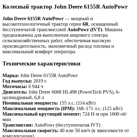
Колесный трактор John Deere 6155R AutoPowr
John Deere 6155R AutoPowr
— мощный и
высокотехнологичный трактор серии
6R
, оснащенный
бесступенчатой трансмиссией
AutoPowr (IVT)
. Машина
предназначена для выполнения широкого спектра
сельскохозяйственных работ, обеспечивая высокую
производительность, экономичный расход топлива и
максимальный комфорт оператора.
Технические характеристики
Марка:
John Deere 6155R AutoPowr
Год выпуска:
2019 г.
Моточасы:
6 944 ч
Двигатель:
John Deere 6068 HL498 (PowerTech PVS), 6-
цилиндровый, 6,8 л
Номинальная мощность:
155 л.с. (114 кВт)
Максимальная мощность (IPM):
168–171 л.с. (125 кВт)
Максимальный крутящий момент:
724 Н·м при 1600 об/
мин
Трансмиссия:
AutoPowr (бесступенчатая IVT)
Максимальная скорость:
40 или 50 км/ч (в зависимости от
комплектации)